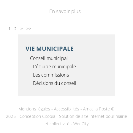
En savoir plus
1
2
>
>>
VIE MUNICIPALE
Conseil municipal
L’équipe municipale
Les commissions
Décisions du conseil
Mentions légales
-
Accessibilités
- Arnac la Poste ©
2025 -
Conception Citopia
-
Solution de site internet pour mairie
et collectivité - WeeCity