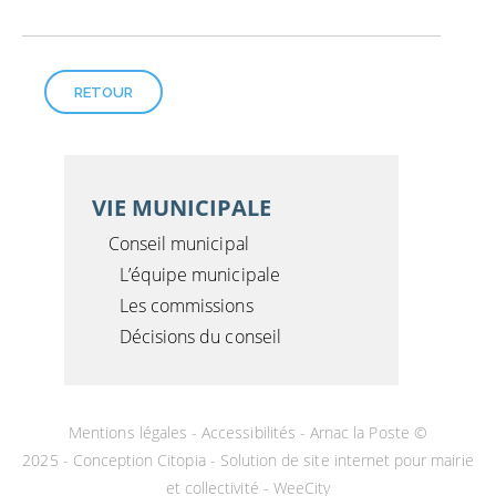
RETOUR
VIE MUNICIPALE
Conseil municipal
L’équipe municipale
Les commissions
Décisions du conseil
Mentions légales
-
Accessibilités
- Arnac la Poste ©
2025 -
Conception Citopia
-
Solution de site internet pour mairie
et collectivité - WeeCity