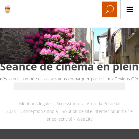
Séance de cinéma en plein
dès la nuit tombée et laissez-vous embarquer par le film « Deviens Géni
Mentions légales
-
Accessibilités
- Arnac la Poste ©
2025 -
Conception Citopia
-
Solution de site internet pour mairie
et collectivité - WeeCity