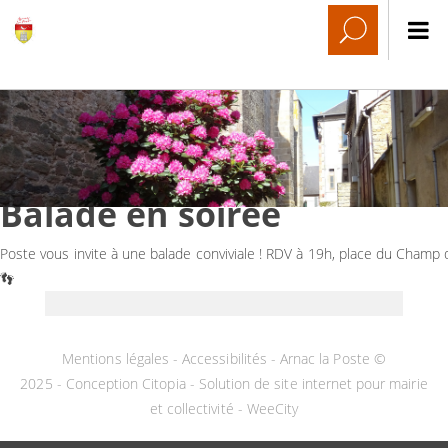
Balade en soirée
Poste vous invite à une balade conviviale ! RDV à 19h, place du Cham
👣
Mentions légales
-
Accessibilités
- Arnac la Poste ©
2025 -
Conception Citopia
-
Solution de site internet pour mairie
et collectivité - WeeCity