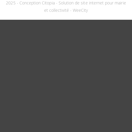
2025 -
Conception Citopia
-
Solution de site internet pour mairie
et collectivité - WeeCity